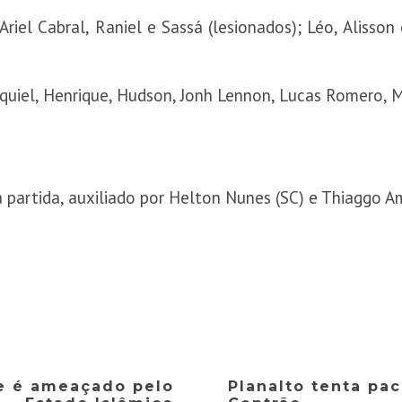
riel Cabral, Raniel e Sassá (lesionados); Léo, Alisso
uiel, Henrique, Hudson, Jonh Lennon, Lucas Romero, Mu
 partida, auxiliado por Helton Nunes (SC) e Thiaggo A
e é ameaçado pelo
Planalto tenta pac