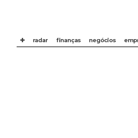
✚
radar
finanças
negócios
emp