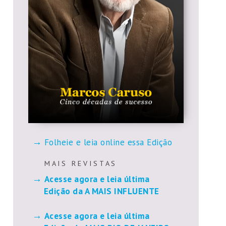
Folheie e leia online essa Edição
M A I S R E V I S T A S
Acesse agora e leia última
Edição da A MAIS INFLUENTE
Acesse agora e leia última