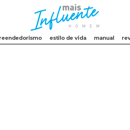
reendedorismo
estilo de vida
manual
re