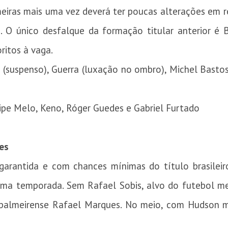
iras mais uma vez deverá ter poucas alterações em r
. O único desfalque da formação titular anterior é B
itos à vaga.
(suspenso), Guerra (luxação no ombro), Michel Bastos 
ipe Melo, Keno, Róger Guedes e Gabriel Furtado
es
arantida e com chances mínimas do título brasileiro
ima temporada. Sem Rafael Sobis, alvo do futebol m
palmeirense Rafael Marques. No meio, com Hudson 