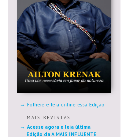
Folheie e leia online essa Edição
M A I S R E V I S T A S
Acesse agora e leia última
Edição da A MAIS INFLUENTE