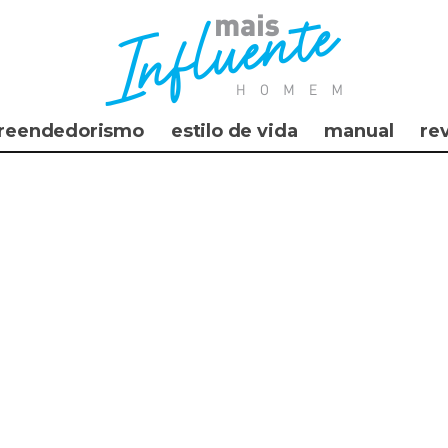
reendedorismo
estilo de vida
manual
re