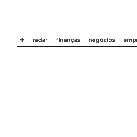
✚
radar
finanças
negócios
emp