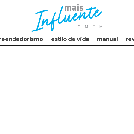
reendedorismo
estilo de vida
manual
re