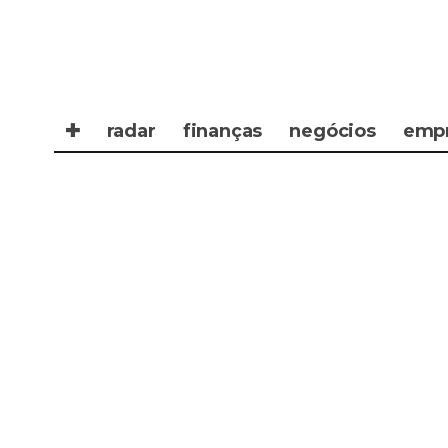
✚
radar
finanças
negócios
emp