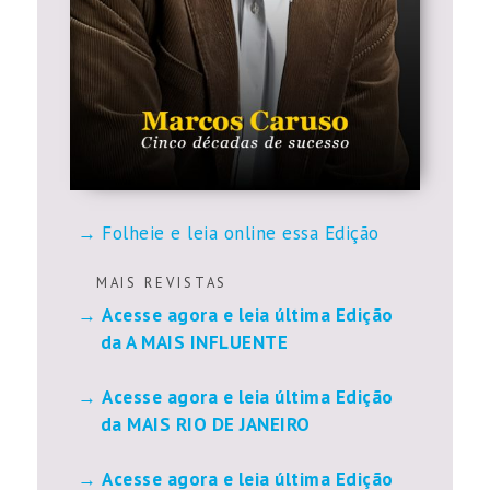
Folheie e leia online essa Edição
M A I S R E V I S T A S
Acesse agora e leia última Edição
da A MAIS INFLUENTE
Acesse agora e leia última Edição
da MAIS RIO DE JANEIRO
Acesse agora e leia última Edição