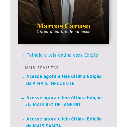
Folheie e leia online essa Edição
M A I S R E V I S T A S
Acesse agora e leia última Edição
da A MAIS INFLUENTE
Acesse agora e leia última Edição
da MAIS RIO DE JANEIRO
Acesse agora e leia última Edição
da MAIS SAMPA