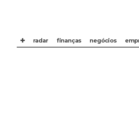
✚
radar
finanças
negócios
emp