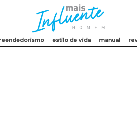
reendedorismo
estilo de vida
manual
re