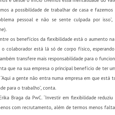
os e desde o início tivemos essa mentalidade do Vale 
emos a possibilidade de trabalhar de casa e fazemos h
roblema pessoal e não se sente culpada por isso”,
ne).
ntre os benefícios da flexibilidade está o aumento na
es o colaborador está lá só de corpo físico, esperand
também transfere mais responsabilidade para o funcioná
ta que na sua empresa o principal benefício de ter u
. “Aqui a gente não entra numa empresa em que está 
e para o trabalho”, conta.
ika Braga da PwC. “Investir em flexibilidade reduziu
menos com recrutamento, além de termos menos falt