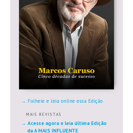
Folheie e leia online essa Edição
M A I S R E V I S T A S
Acesse agora e leia última Edição
da A MAIS INFLUENTE