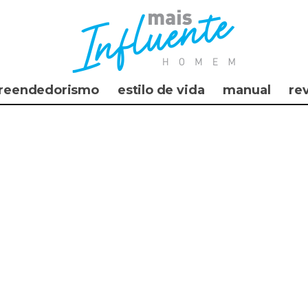
reendedorismo
estilo de vida
manual
re