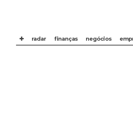
✚
radar
finanças
negócios
emp