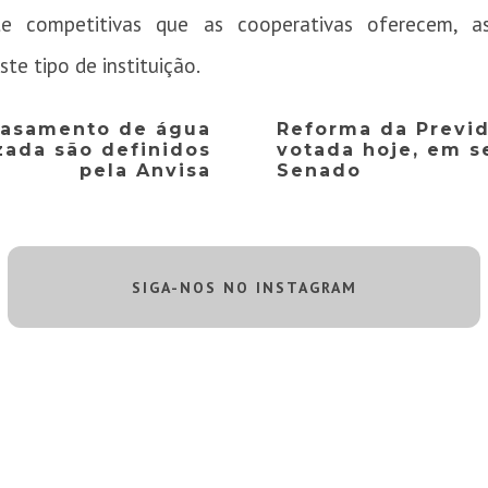
te competitivas que as cooperativas oferecem, a
te tipo de instituição.
vasamento de água
Reforma da Previd
zada são definidos
votada hoje, em s
pela Anvisa
Senado
SIGA-NOS NO INSTAGRAM