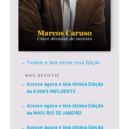
Folheie e leia online essa Edição
M A I S R E V I S T A S
Acesse agora e leia última Edição
da A MAIS INFLUENTE
Acesse agora e leia última Edição
da MAIS RIO DE JANEIRO
Acesse agora e leia última Edição