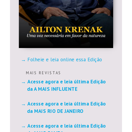
Folheie e leia online essa Edição
M A I S R E V I S T A S
Acesse agora e leia última Edição
da A MAIS INFLUENTE
Acesse agora e leia última Edição
da MAIS RIO DE JANEIRO
Acesse agora e leia última Edição