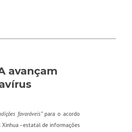
UA avançam
avírus
ndições favoráveis”
para o acordo
s Xinhua –estatal de informações