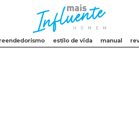
reendedorismo
estilo de vida
manual
re