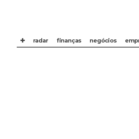
✚
radar
finanças
negócios
emp