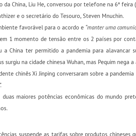
ro da China, Liu He, conversou por telefone na 6ª feira
thizer e o secretário do Tesouro, Steven Mnuchin.
mbiente favorável para o acordo e
“manter uma comunic
em 1 momento de tensão entre os 2 países por cont
 a China ter permitido a pandemia para alavancar s
rus surgiu na cidade chinesa Wuhan, mas Pequim nega a
dente chinês Xi Jinping conversaram sobre a pandemia
.
s duas maiores potências econômicas do mundo pret
nos.
tências suspende as tarifas sobre produtos chineses 