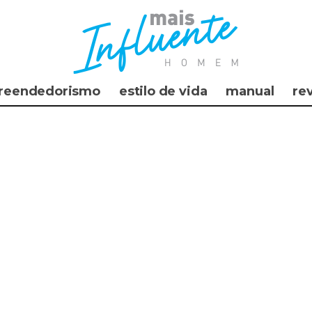
reendedorismo
estilo de vida
manual
re