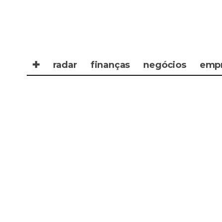
✚
radar
finanças
negócios
emp