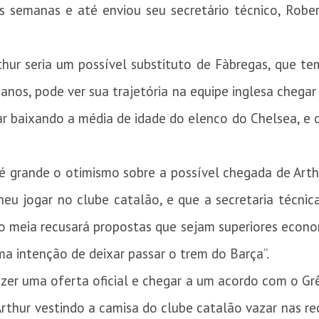
s semanas e até enviou seu secretário técnico, Rober
thur seria um possível substituto de Fàbregas, que t
nos, pode ver sua trajetória na equipe inglesa chegar 
r baixando a média de idade do elenco do Chelsea, e o
é grande o otimismo sobre a possível chegada de Arth
heu jogar no clube catalão, e que a secretaria técnica
e o meia recusará propostas que sejam superiores eco
a intenção de deixar passar o trem do Barça”.
azer uma oferta oficial e chegar a um acordo com o G
thur vestindo a camisa do clube catalão vazar nas red