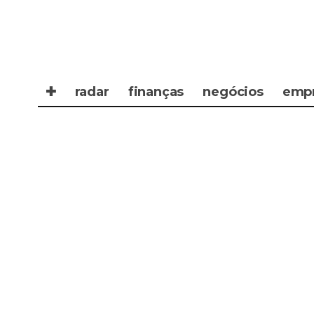
✚
radar
finanças
negócios
emp