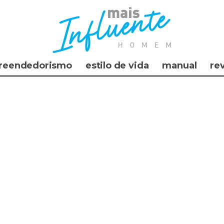
reendedorismo
estilo de vida
manual
re