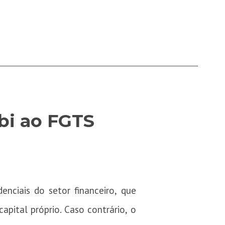
bi ao FGTS
enciais do setor financeiro, que
apital próprio. Caso contrário, o