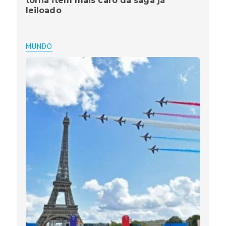
torna item mais caro da saga já
leiloado
MUNDO