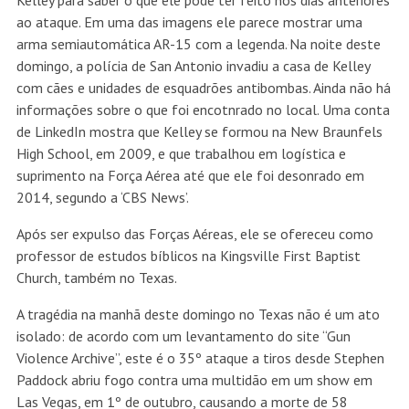
Kelley para saber o que ele pode ter feito nos dias anteriores
ao ataque. Em uma das imagens ele parece mostrar uma
arma semiautomática AR-15 com a legenda.
Na noite deste
domingo, a polícia de San Antonio invadiu a casa de Kelley
com cães e unidades de esquadrões antibombas. Ainda não há
informações sobre o que foi encotnrado no local. Uma conta
de LinkedIn mostra que Kelley se formou na New Braunfels
High School, em 2009, e que trabalhou em logística e
suprimento na Força Aérea até que ele foi desonrado em
2014, segundo a ‘CBS News’.
Após ser expulso das Forças Aéreas, ele se ofereceu como
professor de estudos bíblicos na Kingsville First Baptist
Church, também no Texas.
A tragédia na manhã deste domingo no Texas não é um ato
isolado: de acordo com um levantamento do site “Gun
Violence Archive”, este é o 35º ataque a tiros desde Stephen
Paddock abriu fogo contra uma multidão em um show em
Las Vegas, em 1º de outubro, causando a morte de 58