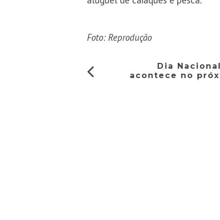
aluguel de caiaques e pesca.
Foto: Reprodução
Dia Naciona
acontece no próx