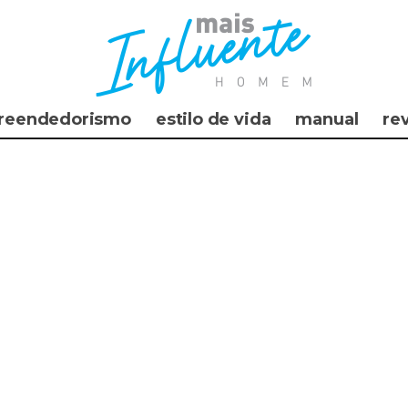
reendedorismo
estilo de vida
manual
re