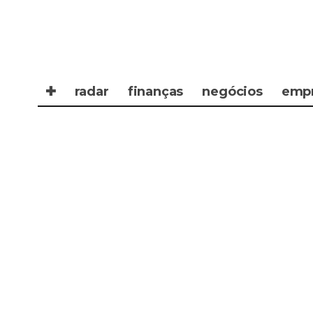
✚
radar
finanças
negócios
emp