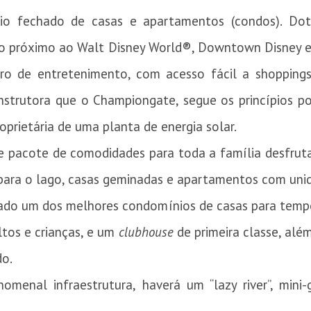
o fechado de casas e apartamentos (condos). Do
ado próximo ao Walt Disney World®, Downtown Disney e 
ro de entretenimento, com acesso fácil a shoppings
strutora que o Championgate, segue os princípios p
roprietária de uma planta de energia solar.
pacote de comodidades para toda a família desfrutar
para o lago, casas geminadas e apartamentos com unida
ado um dos melhores condomínios de casas para tempo
ltos e crianças, e um
clubhouse
de primeira classe, alé
do.
enal infraestrutura, haverá um “lazy river”, mini-g