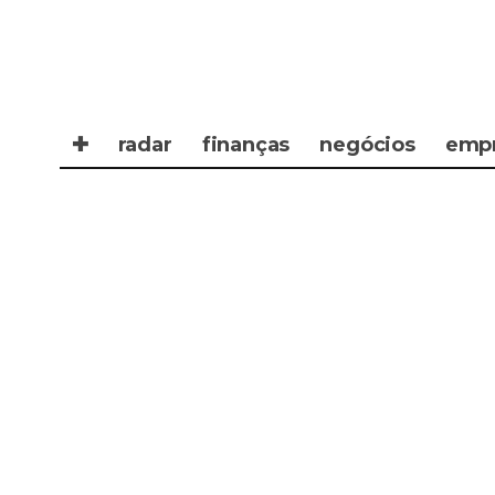
✚
radar
finanças
negócios
emp