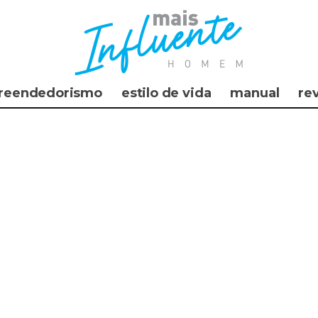
reendedorismo
estilo de vida
manual
re