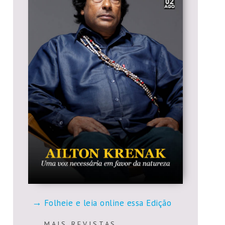
Folheie e leia online essa Edição
M A I S R E V I S T A S