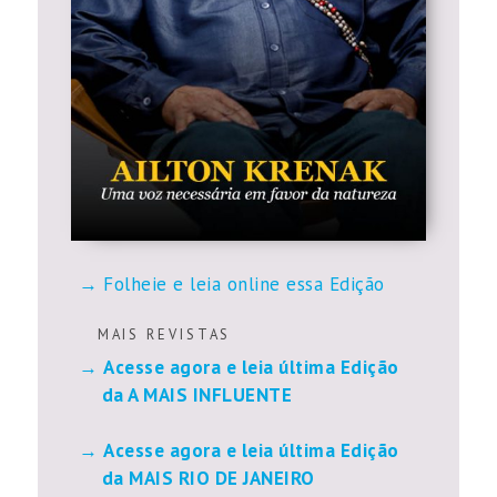
Folheie e leia online essa Edição
M A I S R E V I S T A S
Acesse agora e leia última Edição
da A MAIS INFLUENTE
Acesse agora e leia última Edição
da MAIS RIO DE JANEIRO