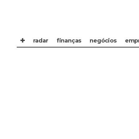
✚
radar
finanças
negócios
emp