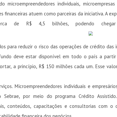
do microempreendedores individuais, microempresa
es financeiras atuem como parceiras da iniciativa. A e
e cerca de R$ 4,5 bilhões, podendo cheg
os para reduzir o risco das operações de crédito das 
undo deve estar disponível em todo o país a parti
rtar, a princípio, R$ 150 milhões cada um. Esse val
rviços. Microempreendedores individuais e empresári
 Sebrae, por meio do programa Crédito Assistido.
tais, conteúdos, capacitações e consultorias com o o
abilidade financeira dos negócios.