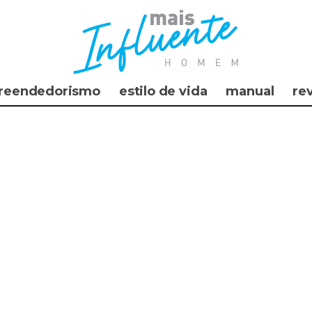
reendedorismo
estilo de vida
manual
re