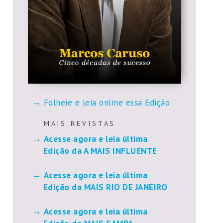
Folheie e leia online essa Edição
M A I S R E V I S T A S
Acesse agora e leia última
Edição da A MAIS INFLUENTE
Acesse agora e leia última
Edição da MAIS RIO DE JANEIRO
Acesse agora e leia última