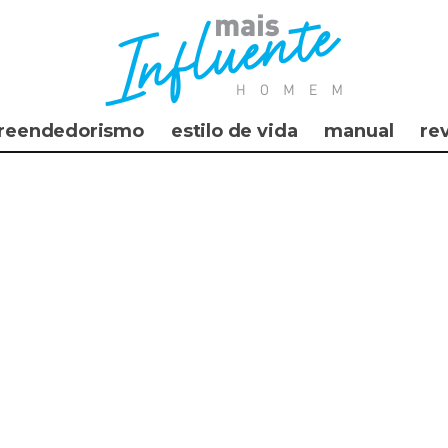
reendedorismo
estilo de vida
manual
re