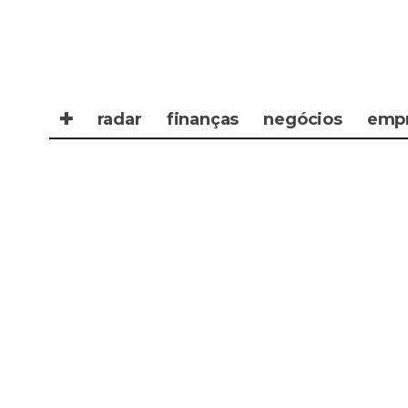
✚
radar
finanças
negócios
emp