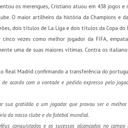
sentou os merengues, Cristiano atuou em 438 jogos e 
clube. O maior artilheiro da história da Champions e
es, dois títulos de La Liga e dois títulos da Copa do 
or cinco vezes como melhor jogador da FIFA, empat
mente uma de suas maiores vítimas. Contra os italian
lo Real Madrid confirmando a transferência do portugu
, de acordo com a vontade e pedido expresso pelo jogad
sar sua gratidão a um jogador que provou ser o melh
ria do nosso clube e do futebol mundial.
roféus conquistados e os sucessos alcançados no campo