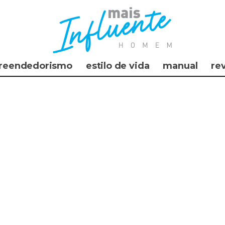
reendedorismo
estilo de vida
manual
re