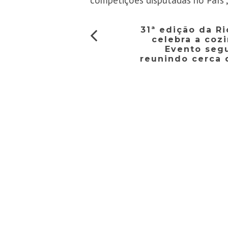
competições disputadas no País”
31ª edição da R
celebra a coz
Evento segu
reunindo cerca 