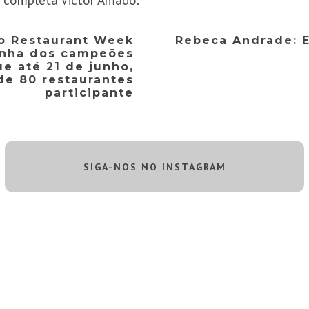
, completa Victor Amado.
io Restaurant Week
Rebeca Andrade: E
inha dos campeões
e até 21 de junho,
de 80 restaurantes
participante
SIGA-NOS NO INSTAGRAM