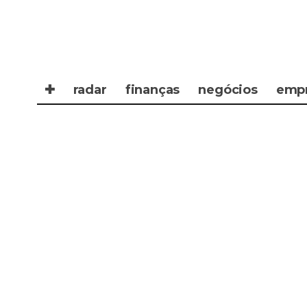
✚
radar
finanças
negócios
emp