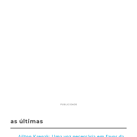
PUBLICIDADE
as últimas
Ailton Krenak: Uma voz necessária em favor da