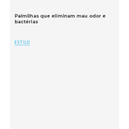
Palmilhas que eliminam mau odor e
bactérias
ESTILO