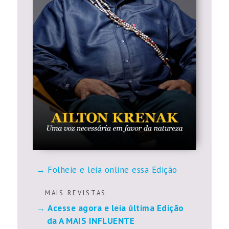
Folheie e leia online essa Edição
M A I S R E V I S T A S
Acesse agora e leia última Edição
da A MAIS INFLUENTE