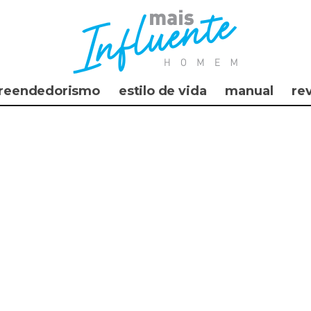
reendedorismo
estilo de vida
manual
re