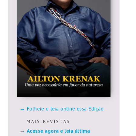
Folheie e leia online essa Edição
M A I S R E V I S T A S
Acesse agora e leia última