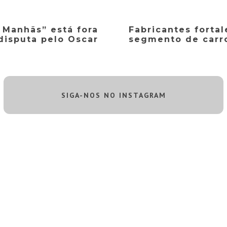
s Manhãs” está fora
Fabricantes forta
disputa pelo Oscar
segmento de carro
SIGA-NOS NO INSTAGRAM