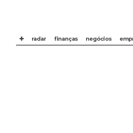
✚
radar
finanças
negócios
emp