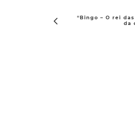
“Bingo – O rei da
da 