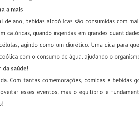
ha a mais
al de ano, bebidas alcoólicas são consumidas com ma
em calóricas, quando ingeridas em grandes quantidades
s células, agindo como um diurético. Uma dica para qu
alcoólica com o consumo de água, ajudando o organism
r da saúde!
da. Com tantas comemorações, comidas e bebidas gostos
proveitar esses eventos, mas o equilíbrio é fundam
o!