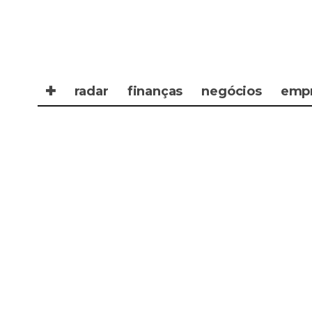
✚
radar
finanças
negócios
emp