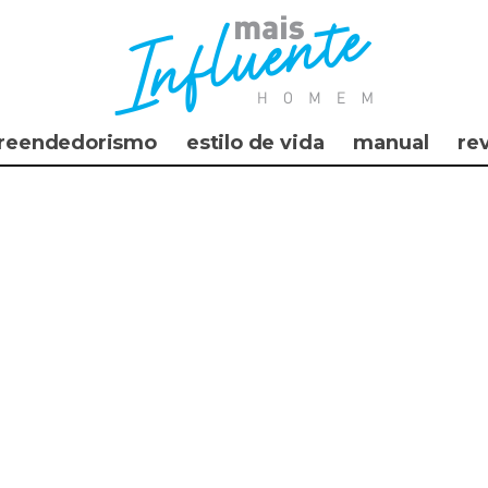
reendedorismo
estilo de vida
manual
re