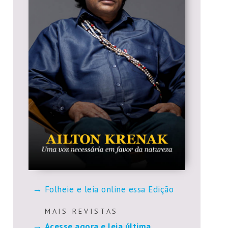
Folheie e leia online essa Edição
M A I S R E V I S T A S
Acesse agora e leia última