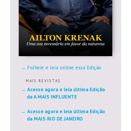
Folheie e leia online essa Edição
M A I S R E V I S T A S
Acesse agora e leia última Edição
da A MAIS INFLUENTE
Acesse agora e leia última Edição
da MAIS RIO DE JANEIRO