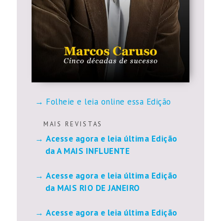
Folheie e leia online essa Edição
M A I S R E V I S T A S
Acesse agora e leia última Edição
da A MAIS INFLUENTE
Acesse agora e leia última Edição
da MAIS RIO DE JANEIRO
Acesse agora e leia última Edição