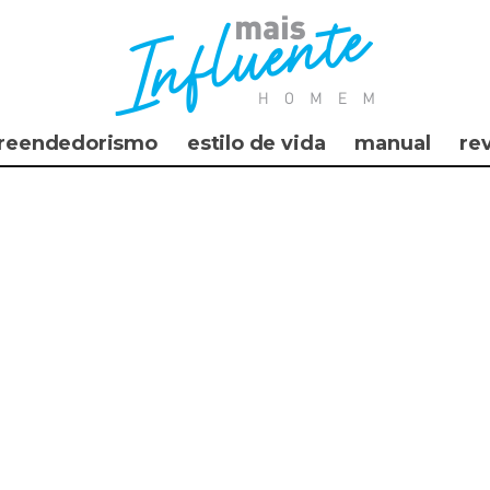
reendedorismo
estilo de vida
manual
re