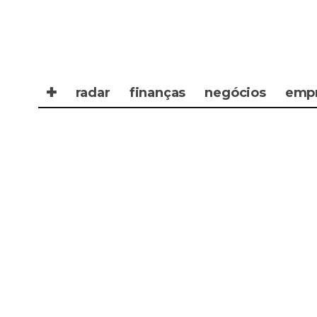
✚
radar
finanças
negócios
emp