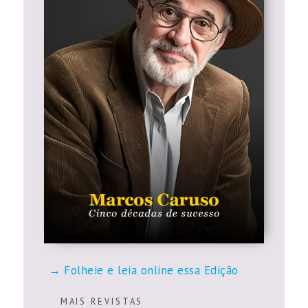
Folheie e leia online essa Edição
M A I S R E V I S T A S