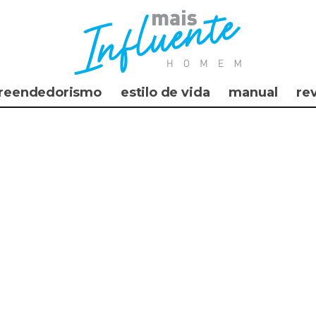
reendedorismo
estilo de vida
manual
re