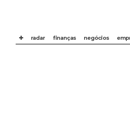
✚
radar
finanças
negócios
emp