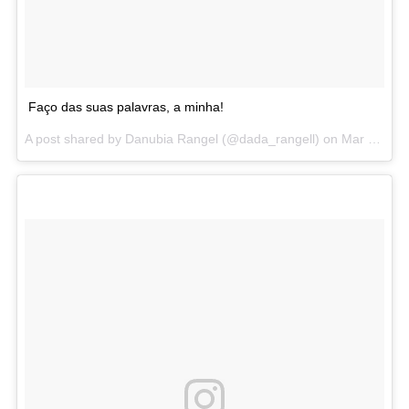
Faço das suas palavras, a minha!
A post shared by Danubia Rangel (@dada_rangell) on
Mar 28, 2013 at 5:18pm PDT