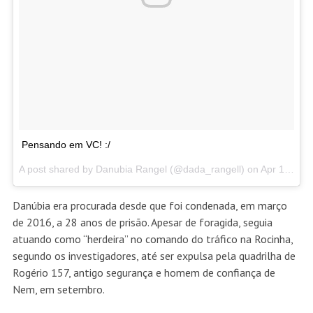
Pensando em VC! :/
A post shared by Danubia Rangel (@dada_rangell) on
Apr 14, 2013 at 11:13am PDT
Danúbia era procurada desde que foi condenada, em março
de 2016, a 28 anos de prisão. Apesar de foragida, seguia
atuando como “herdeira” no comando do tráfico na Rocinha,
segundo os investigadores, até ser expulsa pela quadrilha de
Rogério 157, antigo segurança e homem de confiança de
Nem, em setembro.