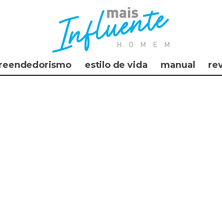
reendedorismo
estilo de vida
manual
re