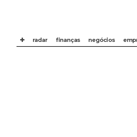
✚
radar
finanças
negócios
emp