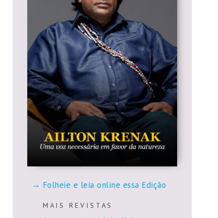
Folheie e leia online essa Edição
M A I S R E V I S T A S