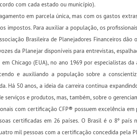
 acordo com cada estado ou município).
gamento em parcela única, mas com os gastos extras d
os impostos. Para auxiliar a população, os profissiona
Associação Brasileira de Planejadores Financeiros dão
vozes da Planejar disponíveis para entrevistas, espalh
 em Chicago (EUA), no ano 1969 por especialistas da 
cendo e auxiliando a população sobre a conscientiz
da. Há 50 anos, a ideia da carreira continua expandin
e serviços e produtos, mas, também, sobre o gerencia
sionais com certificação CFP® possuem excelência em 
oas certificadas em 26 países. O Brasil é o 8º país n
uatro mil pessoas com a certificação concedida pela Pl