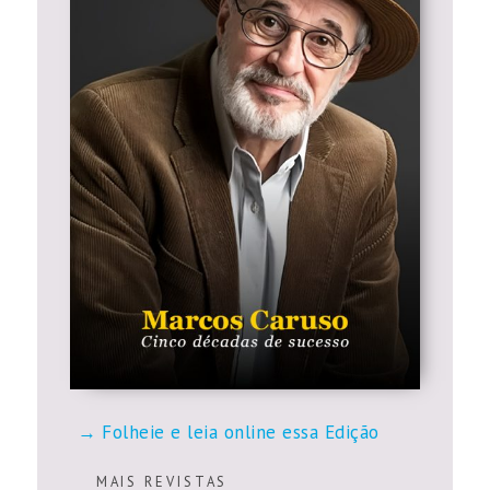
Folheie e leia online essa Edição
M A I S R E V I S T A S