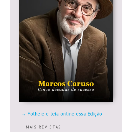
Folheie e leia online essa Edição
M A I S R E V I S T A S