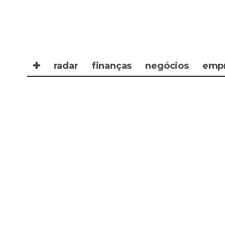
✚
radar
finanças
negócios
emp