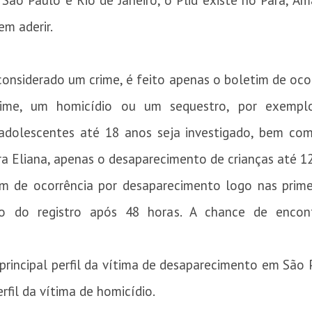
 São Paulo e Rio de Janeiro, o Plid existe no Pará, 
em aderir.
nsiderado um crime, é feito apenas o boletim de ocor
ime, um homicídio ou um sequestro, por exempl
 adolescentes até 18 anos seja investigado, bem co
 Eliana, apenas o desaparecimento de crianças até 12 
im de ocorrência por desaparecimento logo nas prime
o do registro após 48 horas. A chance de encon
rincipal perfil da vítima de desaparecimento em São P
erfil da vítima de homicídio.