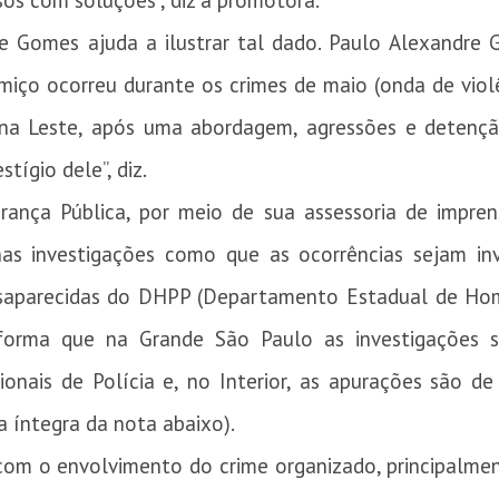
os com soluções”, diz a promotora.
ene Gomes ajuda a ilustrar tal dado. Paulo Alexandre
miço ocorreu durante os crimes de maio (onda de violê
na Leste, após uma abordagem, agressões e detenção 
tígio dele”, diz.
urança Pública, por meio de sua assessoria de impre
a nas investigações como que as ocorrências sejam in
saparecidas do DHPP (Departamento Estadual de Hom
informa que na Grande São Paulo as investigações s
ionais de Polícia e, no Interior, as apurações são d
 a íntegra da nota abaixo).
m o envolvimento do crime organizado, principalment