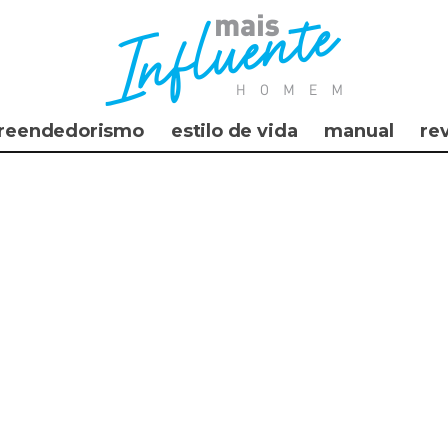
reendedorismo
estilo de vida
manual
re