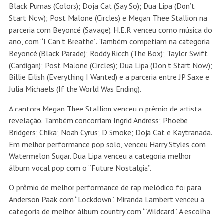
Black Pumas (Colors); Doja Cat (Say So); Dua Lipa (Don’t
Start Now); Post Malone (Circles) e Megan Thee Stallion na
parceria com Beyoncé (Savage). H.E.R venceu como música do
ano, com “I Can’t Breathe”. Também competiam na categoria
Beyoncé (Black Parade); Roddy Ricch (The Box); Taylor Swift
(Cardigan); Post Malone (Circles); Dua Lipa (Don’t Start Now);
Billie Eilish (Everything I Wanted) e a parceria entre JP Saxe e
Julia Michaels (If the World Was Ending).
A cantora Megan Thee Stallion venceu o prêmio de artista
revelação. Também concorriam Ingrid Andress; Phoebe
Bridgers; Chika; Noah Cyrus; D Smoke; Doja Cat e Kaytranada.
Em melhor performance pop solo, venceu Harry Styles com
Watermelon Sugar. Dua Lipa venceu a categoria melhor
álbum vocal pop com o “Future Nostalgia”.
O prêmio de melhor performance de rap melódico foi para
Anderson Paak com “Lockdown”. Miranda Lambert venceu a
categoria de melhor álbum country com “Wildcard”. A escolha