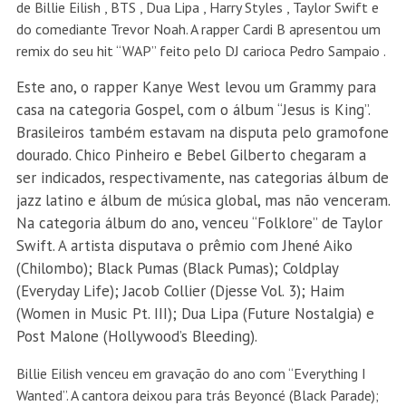
de Billie Eilish , BTS , Dua Lipa , Harry Styles , Taylor Swift e
do comediante Trevor Noah. A rapper Cardi B apresentou um
remix do seu hit “WAP” feito pelo DJ carioca Pedro Sampaio .
Este ano, o rapper Kanye West levou um Grammy para
casa na categoria Gospel, com o álbum “Jesus is King”.
Brasileiros também estavam na disputa pelo gramofone
dourado. Chico Pinheiro e Bebel Gilberto chegaram a
ser indicados, respectivamente, nas categorias álbum de
jazz latino e álbum de música global, mas não venceram.
Na categoria álbum do ano, venceu “Folklore” de Taylor
Swift. A artista disputava o prêmio com Jhené Aiko
(Chilombo); Black Pumas (Black Pumas); Coldplay
(Everyday Life); Jacob Collier (Djesse Vol. 3); Haim
(Women in Music Pt. III); Dua Lipa (Future Nostalgia) e
Post Malone (Hollywood’s Bleeding).
Billie Eilish venceu em gravação do ano com “Everything I
Wanted”. A cantora deixou para trás Beyoncé (Black Parade);