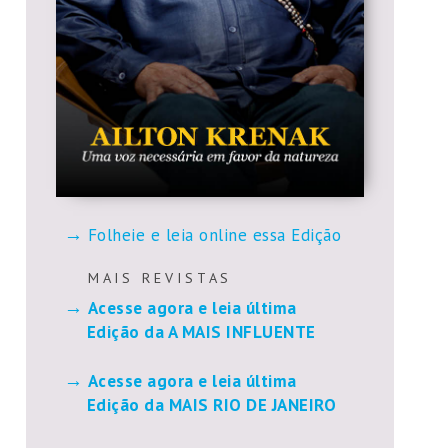
Folheie e leia online essa Edição
M A I S R E V I S T A S
Acesse agora e leia última
Edição da A MAIS INFLUENTE
Acesse agora e leia última
Edição da MAIS RIO DE JANEIRO