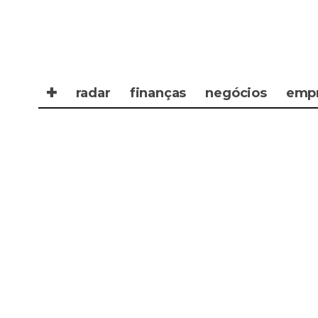
✚
radar
finanças
negócios
emp