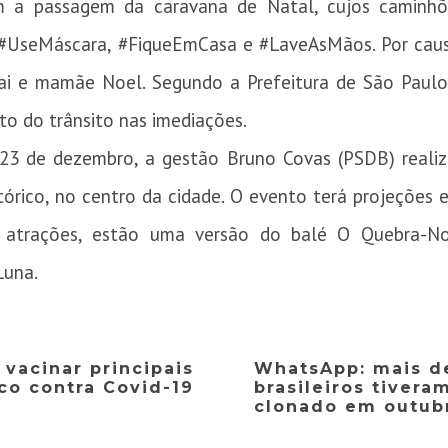
a passagem da caravana de Natal, cujos caminhõ
#UseMáscara, #FiqueEmCasa e #LaveAsMãos. Por caus
ai e mamãe Noel. Segundo a Prefeitura de São Paulo
o do trânsito nas imediações.
e 23 de dezembro, a gestão Bruno Covas (PSDB) reali
tórico, no centro da cidade. O evento terá projeções 
is atrações, estão uma versão do balé O Quebra-
Luna.
vacinar principais
WhatsApp: mais d
co contra Covid-19
brasileiros tivera
clonado em outub