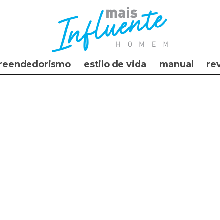
reendedorismo
estilo de vida
manual
re