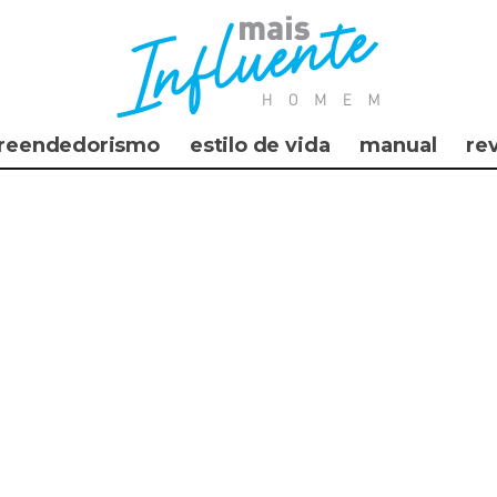
reendedorismo
estilo de vida
manual
re