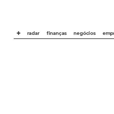
✚
radar
finanças
negócios
emp