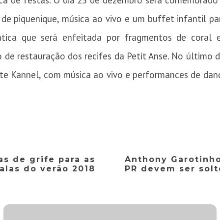
oca de festas. O dia 25 de dezembro será comemorado
de piquenique, música ao vivo e um buffet infantil 
tica que será enfeitada por fragmentos de coral e
de restauração dos recifes da Petit Anse. No último d
nte Kannel, com música ao vivo e performances de danç
s de grife para as
Anthony Garotinho
alas do verão 2018
PR devem ser solt