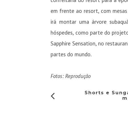
confeitaria do resort para a ép
em frente ao resort, com mesas 
irá montar uma árvore subaquá
hóspedes, como parte do projeto 
Sapphire Sensation, no restaura
partes do mundo.
Fotos: Reprodução
Shorts e Sunga
m