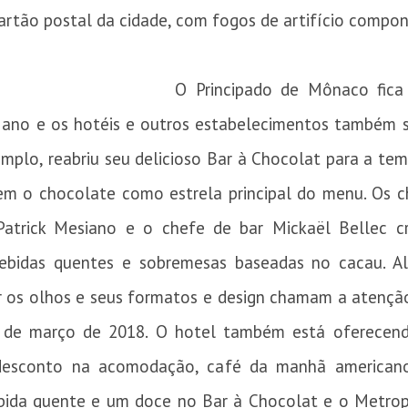
cartão postal da cidade, com fogos de artifício compon
O Principado de Mônaco fica
e ano e os hotéis e outros estabelecimentos também 
plo, reabriu seu delicioso Bar à Chocolat para a te
m o chocolate como estrela principal do menu. Os c
 Patrick Mesiano e o chefe de bar Mickaël Bellec c
bebidas quentes e sobremesas baseadas no cacau. A
r os olhos e seus formatos e design chamam a atenção.
m de março de 2018. O hotel também está oferecen
 desconto na acomodação, café da manhã americano 
da quente e um doce no Bar à Chocolat e o Metropo