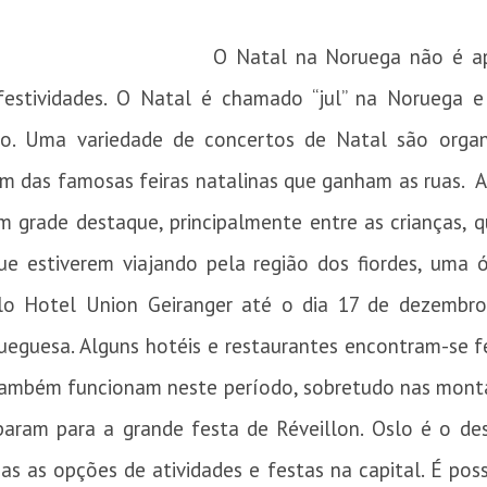
O Natal na Noruega não é a
e festividades. O Natal é chamado “jul” na Noruega e
o. Uma variedade de concertos de Natal são organi
ém das famosas feiras natalinas que ganham as ruas. A
 grade destaque, principalmente entre as crianças,
que estiverem viajando pela região dos fiordes, uma 
elo Hotel Union Geiranger até o dia 17 de dezemb
rueguesa. Alguns hotéis e restaurantes encontram-se f
também funcionam neste período, sobretudo nas monta
param para a grande festa de Réveillon. Oslo é o de
as as opções de atividades e festas na capital. É po