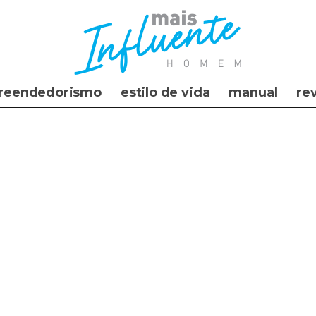
reendedorismo
estilo de vida
manual
re