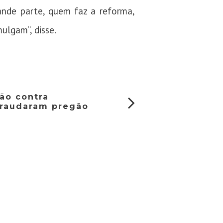
rande parte, quem faz a reforma,
mulgam”, disse.
ção contra
fraudaram pregão