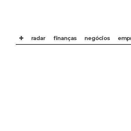
✚
radar
finanças
negócios
emp