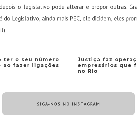
depois o legislativo pode alterar e propor outras. G
é do Legislativo, ainda mais PEC, ele dicidem, eles pro
il)
 ter o seu número
Justiça faz opera
o ao fazer ligações
empresários que 
no Rio
SIGA-NOS NO INSTAGRAM