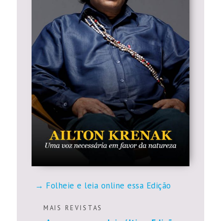
Folheie e leia online essa Edição
M A I S R E V I S T A S