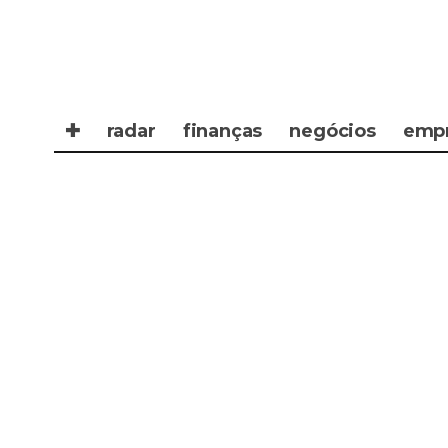
✚
radar
finanças
negócios
emp