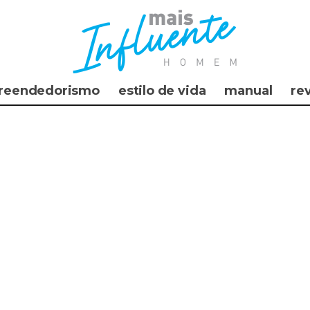
reendedorismo
estilo de vida
manual
re