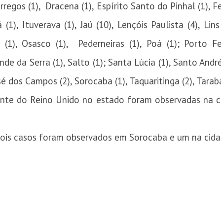
rregos (1), Dracena (1), Espírito Santo do Pinhal (1), 
á (1), Ituverava (1), Jaú (10), Lençóis Paulista (4), Lin
(1), Osasco (1), Pederneiras (1), Poá (1); Porto Fel
nde da Serra (1), Salto (1); Santa Lúcia (1), Santo And
é dos Campos (2), Sorocaba (1), Taquaritinga (2), Tarabai
nte do Reino Unido no estado foram observadas na capit
 dois casos foram observados em Sorocaba e um na cida