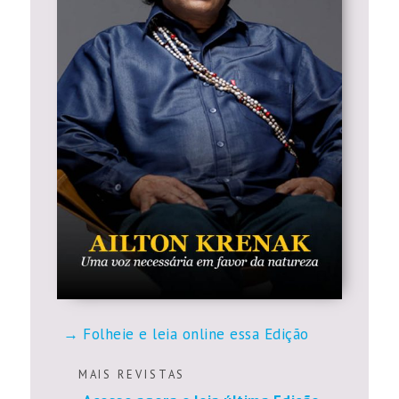
Folheie e leia online essa Edição
M A I S R E V I S T A S