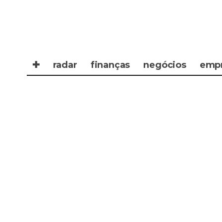
✚
radar
finanças
negócios
emp