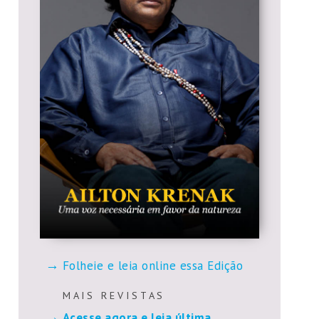
Folheie e leia online essa Edição
M A I S R E V I S T A S
Acesse agora e leia última