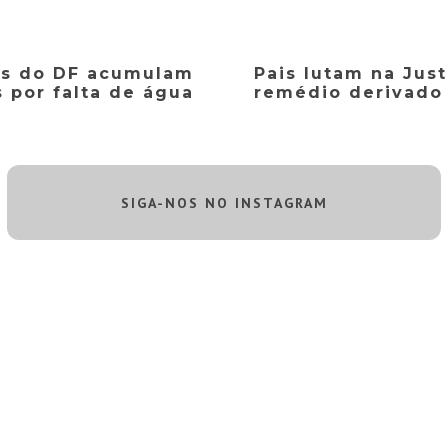
ais do DF acumulam
Pais lutam na Just
s por falta de água
remédio derivado
SIGA-NOS NO INSTAGRAM