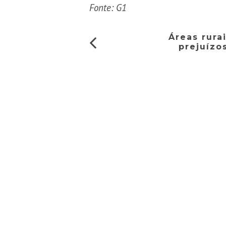
Fonte: G1
Áreas rur
prejuízo