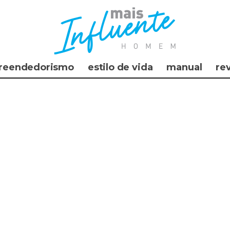
reendedorismo
estilo de vida
manual
re