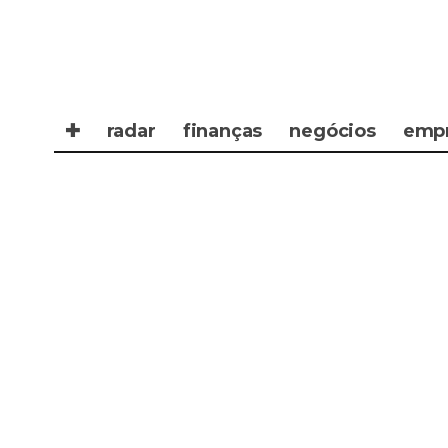
✚
radar
finanças
negócios
emp