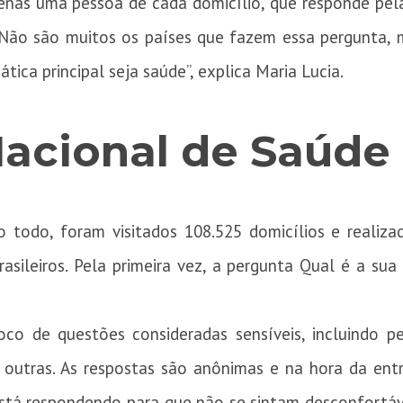
enas uma pessoa de cada domicílio, que responde pela
. “Não são muitos os países que fazem essa pergunta,
ática principal seja saúde”, explica Maria Lucia.
Nacional de Saúde
 todo, foram visitados 108.525 domicílios e realiza
sileiros. Pela primeira vez, a pergunta Qual é a sua
co de questões consideradas sensíveis, incluindo per
e outras. As respostas são anônimas e na hora da ent
está respondendo para que não se sintam desconfortá