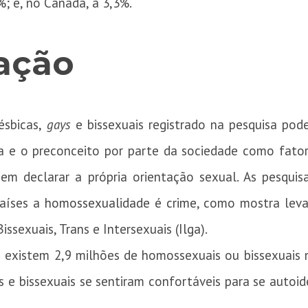
%; e, no Canadá, a 3,3%.
cação
sbicas,
gays
e bissexuais registrado na pesquisa pode
a e o preconceito por parte da sociedade como fat
em declarar a própria orientação sexual. As pesquis
aíses a
homossexualidade é crime
, como mostra lev
issexuais, Trans e Intersexuais (
Ilga
).
 existem 2,9 milhões de homossexuais ou bissexuais n
e bissexuais se sentiram confortáveis para se autoide