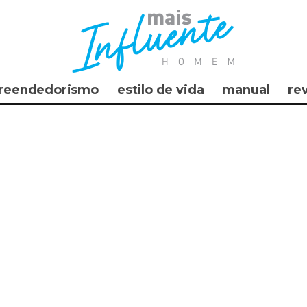
reendedorismo
estilo de vida
manual
re