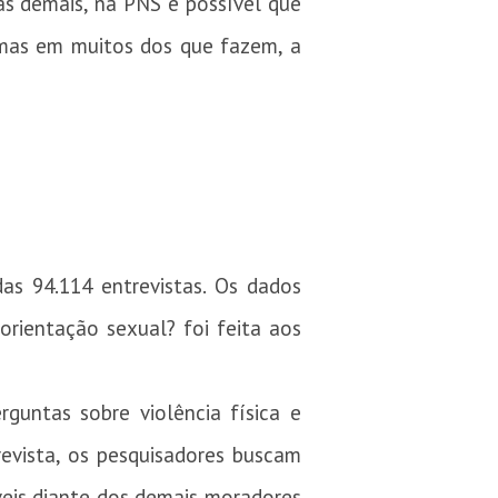
s demais, na PNS é possível que
 mas em muitos dos que fazem, a
das 94.114 entrevistas. Os dados
 orientação sexual? foi feita aos
guntas sobre violência física e
revista, os pesquisadores buscam
veis diante dos demais moradores