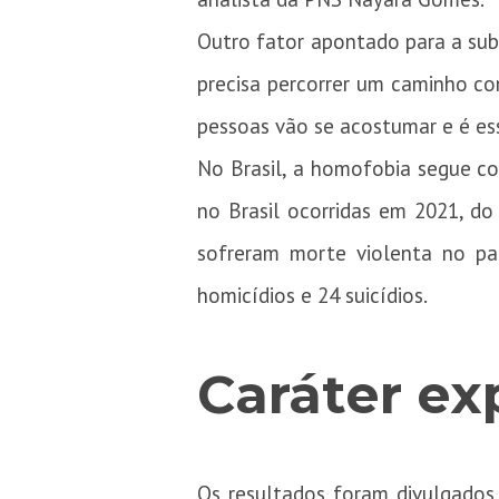
Outro fator apontado para a subn
precisa percorrer um caminho com
pessoas vão se acostumar e é es
No Brasil, a homofobia segue c
no Brasil ocorridas em 2021, do
sofreram morte violenta no p
homicídios e 24 suicídios.
Cará
ter
ex
Os resultados foram divulgados