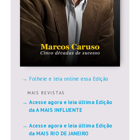
Folheie e leia online essa Edição
M A I S R E V I S T A S
Acesse agora e leia última Edição
da A MAIS INFLUENTE
Acesse agora e leia última Edição
da MAIS RIO DE JANEIRO