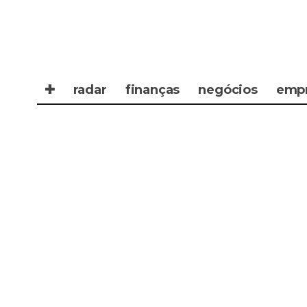
✚
radar
finanças
negócios
emp