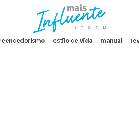
reendedorismo
estilo de vida
manual
re