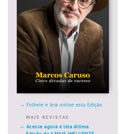
Folheie e leia online essa Edição
M A I S R E V I S T A S
Acesse agora e leia última
Edição da A MAIS INFLUENTE