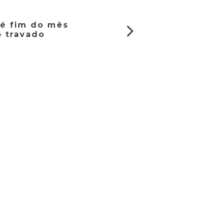
até fim do mês
o travado