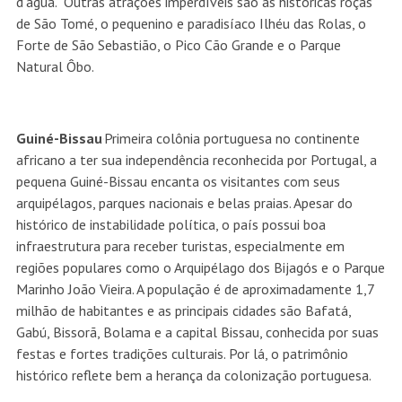
d’água. Outras atrações imperdíveis são as históricas roças
de São Tomé, o pequenino e paradisíaco Ilhéu das Rolas, o
Forte de São Sebastião, o Pico Cão Grande e o Parque
Natural Ôbo.
Guiné-Bissau
Primeira colônia portuguesa no continente
africano a ter sua independência reconhecida por Portugal, a
pequena Guiné-Bissau encanta os visitantes com seus
arquipélagos, parques nacionais e belas praias. Apesar do
histórico de instabilidade política, o país possui boa
infraestrutura para receber turistas, especialmente em
regiões populares como o Arquipélago dos Bijagós e o Parque
Marinho João Vieira. A população é de aproximadamente 1,7
milhão de habitantes e as principais cidades são Bafatá,
Gabú, Bissorã, Bolama e a capital Bissau, conhecida por suas
festas e fortes tradições culturais. Por lá, o patrimônio
histórico reflete bem a herança da colonização portuguesa.