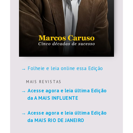
Folheie e leia online essa Edição
M A I S R E V I S T A S
Acesse agora e leia última Edição
da A MAIS INFLUENTE
Acesse agora e leia última Edição
da MAIS RIO DE JANEIRO