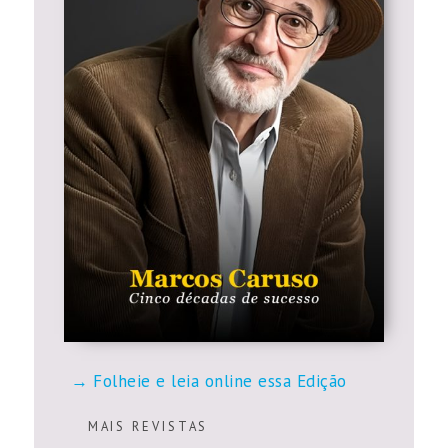
Folheie e leia online essa Edição
M A I S R E V I S T A S