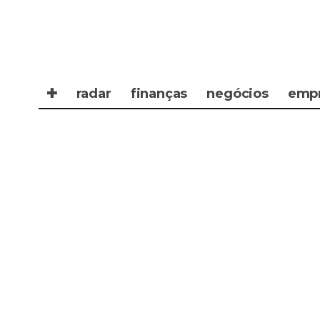
✚
radar
finanças
negócios
emp