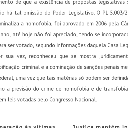
mento de que a existência de propostas legislativa
o há tal omissão do Poder Legislativo. O PL 5.003/2
riminaliza a homofobia, foi aprovado em 2006 pela C
no, até hoje não foi apreciado, tendo se incorporad
ara ser votado, segundo informações daquela Casa Legi
r sua vez, reconheceu que se mostra juridicamente
ipificação criminal e a cominação de sanções penais med
ral, uma vez que tais matérias só podem ser definida
mo a previsão do crime de homofobia e de transfobia
 em leis votadas pelo Congresso Nacional.
paração às vítimas
Justiça mantém i