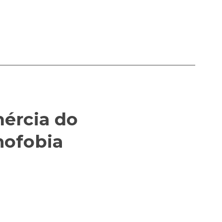
nércia do
mofobia