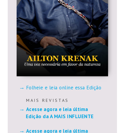
Folheie e leia online essa Edição
M A I S R E V I S T A S
Acesse agora e leia última
Edição da A MAIS INFLUENTE
Acesse agora e leia última