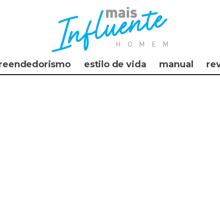
reendedorismo
estilo de vida
manual
re