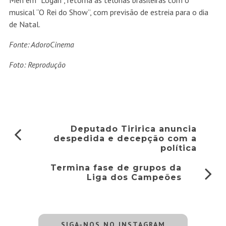
Men em “Logan”, retorna às telonas brasileiras com o
musical “O Rei do Show”, com previsão de estreia para o dia
de Natal.
Fonte: AdoroCinema
Foto: Reprodução
Deputado Tiririca anuncia
despedida e decepção com a
política
Termina fase de grupos da
Liga dos Campeões
SIGA-NOS NO INSTAGRAM